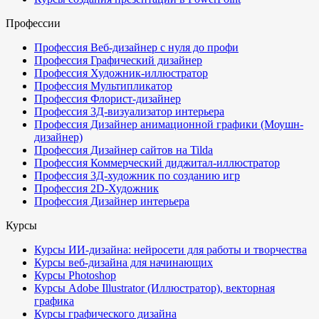
Профессии
Профессия Веб-дизайнер с нуля до профи
Профессия Графический дизайнер
Профессия Художник-иллюстратор
Профессия Мультипликатор
Профессия Флорист-дизайнер
Профессия 3Д-визуализатор интерьера
Профессия Дизайнер анимационной графики (Моушн-
дизайнер)
Профессия Дизайнер сайтов на Tilda
Профессия Коммерческий диджитал-иллюстратор
Профессия 3Д-художник по созданию игр
Профессия 2D-Художник
Профессия Дизайнер интерьера
Курсы
Курсы ИИ-дизайна: нейросети для работы и творчества
Курсы веб-дизайна для начинающих
Курсы Photoshop
Курсы Adobe Illustrator (Иллюстратор), векторная
графика
Курсы графического дизайна