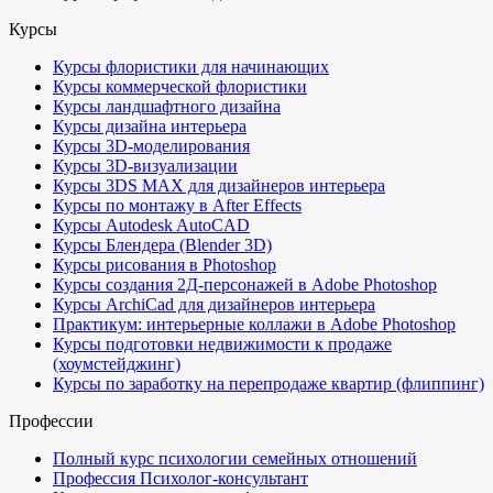
Курсы
Курсы флористики для начинающих
Курсы коммерческой флористики
Курсы ландшафтного дизайна
Курсы дизайна интерьера
Курсы 3D-моделирования
Курсы 3D-визуализации
Курсы 3DS MAX для дизайнеров интерьера
Курсы по монтажу в After Effects
Курсы Autodesk AutoCAD
Курсы Блендера (Blender 3D)
Курсы рисования в Photoshop
Курсы создания 2Д-персонажей в Adobe Photoshop
Курсы ArchiCad для дизайнеров интерьера
Практикум: интерьерные коллажи в Adobe Photoshop
Курсы подготовки недвижимости к продаже
(хоумстейджинг)
Курсы по заработку на перепродаже квартир (флиппинг)
Профессии
Полный курс психологии семейных отношений
Профессия Психолог-консультант