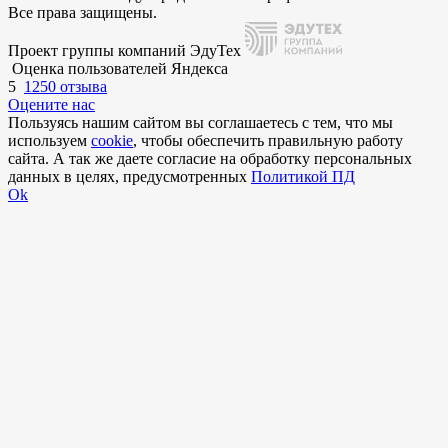
Все права защищены.
Проект группы компаний ЭдуТех
Оценка пользователей Яндекса
5
1250 отзыва
Оцените нас
Пользуясь нашим сайтом вы соглашаетесь с тем, что мы
используем
cookie
, чтобы обеспечить правильную работу
сайта. А так же даете согласие на обработку персональных
данных в целях, предусмотренных
Политикой ПД
Ok
Внимание!
В выбранном вами городе
на данный момент нет учебного
центра
.
Обучение по курсу проходит в
онлайн-формате
— вы сможете
пройти программу дистанционно с доступом к урокам,
материалам и поддержкой наставника.
Оставьте заявку и мы проконсультируем вас по процессу
онлайн-обучения
ПРОДОЛЖИТЬ