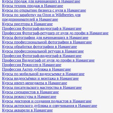
Курсы продаж для начинающих в Намангане
Курсы техник продаж в Намангане
Курсы по открытию бизнеса с нуля в Намангане
Курсы по заработку на Ozon и Wildberries для
предпринимателей в Намангане
Курсы риелтора в Намангане
Профессия Фотограф-видеограф в Намангане
Профессия Фотограф-ретушер от нуля до профи в Намангане
Курсы фотографии для начинающих в Намангане
Курсы профессиональной фотографии в Намангане
Курсы обработки фотографии в Намангане
Курсы профессиональной ретуши в Намангане
Профессия Фотограф-видеограф в Намангане
Профессия Видеограф от нуля до профи в Намангане
Профессия Режиссер в Намангане
Профессия Актер дубляжа в Намангане
Курсы по мобильной видеосъемке в Намангане
Курсы видеосъёмки и монтажа в Намангане
Курсы ивент-менеджера в Намангане
Курсы писательского мастерства в Намангане
Курсы сценаристов в Намангане
Курсы режиссуры в Намангане
Курсы дикторов и создания подкастов в Намангане
Курсы актерского дубляжа и озвучивания в Намангане
Курсы акварели в Намангане