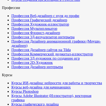
Профессии
Профессия Веб-дизайнер с нуля до профи
Профессия Графический дизайнер
Профессия Художник-иллюстратор
Профессия Мультипликатор
Профессия Флорист-дизайнер
Профессия 3Д-визуализатор интерьера
Профессия Дизайнер анимационной графики (Моушн-
дизайнер)
Профессия Дизайнер сайтов на Tilda
Профессия Коммерческий диджитал-иллюстратор
Профессия 3Д-художник по созданию игр
Профессия 2D-Художник
Профессия Дизайнер интерьера
Курсы
Курсы ИИ-дизайна: нейросети для работы и творчества
Курсы веб-дизайна для начинающих
Курсы Photoshop
Курсы Adobe Illustrator (Иллюстратор), векторная
графика
Курсы графического дизайна