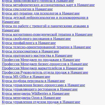
Курсы эриксоновского гипноза в Намангане
Курсы метафорических ассоциативных карт в Намангане
Курсы сексологии в Намангане
Курсы арт-терапии для психологов в Намангане
Курсы детской нейропсихологии и психокоррекции в
Намангане
Курсы по работе с тревогой и паническими атаками в
Намангане
Курсы когнитивно-поведенческой терапии в Намангане
Курсы свободного рисования в Намангане
Курсы профайлинга в Намангане
Курсы телесно-ориентированной терапии в Намангане
Курсы психосоматики в Намангане
Курсы ораторского мастерства в Намангане
Профессия Менеджер по продажам в Намангане
Профессия Менеджер бизнес-процессов в Намангане
Профессия Менеджер маркетплейсов в Намангане
Профессия Руководитель отдела продаж в Намангане
Курсы MS Office в Намангане
Курсы подбора персонала в Намангане
Курсы управления бизнес-процессами в Намангане
Курсы управляющего рестораном в Намангане
Курсы менеджера Wildberries в Намангане
Курсы менеджера Ozon в Намангане
Курсы управления отделом продаж в Намангане