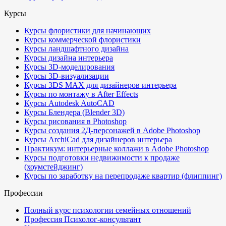
Курсы
Курсы флористики для начинающих
Курсы коммерческой флористики
Курсы ландшафтного дизайна
Курсы дизайна интерьера
Курсы 3D-моделирования
Курсы 3D-визуализации
Курсы 3DS MAX для дизайнеров интерьера
Курсы по монтажу в After Effects
Курсы Autodesk AutoCAD
Курсы Блендера (Blender 3D)
Курсы рисования в Photoshop
Курсы создания 2Д-персонажей в Adobe Photoshop
Курсы ArchiCad для дизайнеров интерьера
Практикум: интерьерные коллажи в Adobe Photoshop
Курсы подготовки недвижимости к продаже
(хоумстейджинг)
Курсы по заработку на перепродаже квартир (флиппинг)
Профессии
Полный курс психологии семейных отношений
Профессия Психолог-консультант