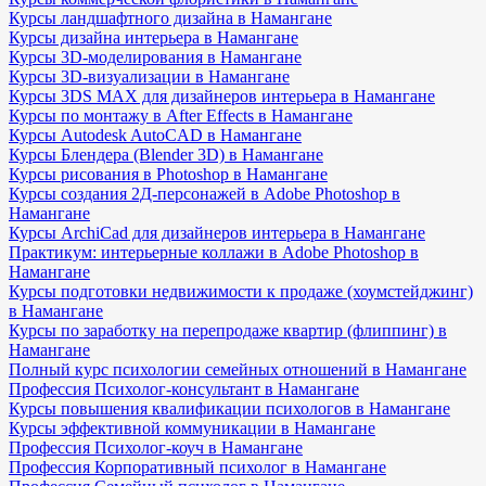
Курсы ландшафтного дизайна в Намангане
Курсы дизайна интерьера в Намангане
Курсы 3D-моделирования в Намангане
Курсы 3D-визуализации в Намангане
Курсы 3DS MAX для дизайнеров интерьера в Намангане
Курсы по монтажу в After Effects в Намангане
Курсы Autodesk AutoCAD в Намангане
Курсы Блендера (Blender 3D) в Намангане
Курсы рисования в Photoshop в Намангане
Курсы создания 2Д-персонажей в Adobe Photoshop в
Намангане
Курсы ArchiCad для дизайнеров интерьера в Намангане
Практикум: интерьерные коллажи в Adobe Photoshop в
Намангане
Курсы подготовки недвижимости к продаже (хоумстейджинг)
в Намангане
Курсы по заработку на перепродаже квартир (флиппинг) в
Намангане
Полный курс психологии семейных отношений в Намангане
Профессия Психолог-консультант в Намангане
Курсы повышения квалификации психологов в Намангане
Курсы эффективной коммуникации в Намангане
Профессия Психолог-коуч в Намангане
Профессия Корпоративный психолог в Намангане