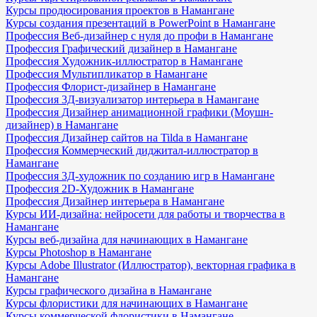
Курсы продюсирования проектов в Намангане
Курсы создания презентаций в PowerPoint в Намангане
Профессия Веб-дизайнер с нуля до профи в Намангане
Профессия Графический дизайнер в Намангане
Профессия Художник-иллюстратор в Намангане
Профессия Мультипликатор в Намангане
Профессия Флорист-дизайнер в Намангане
Профессия 3Д-визуализатор интерьера в Намангане
Профессия Дизайнер анимационной графики (Моушн-
дизайнер) в Намангане
Профессия Дизайнер сайтов на Tilda в Намангане
Профессия Коммерческий диджитал-иллюстратор в
Намангане
Профессия 3Д-художник по созданию игр в Намангане
Профессия 2D-Художник в Намангане
Профессия Дизайнер интерьера в Намангане
Курсы ИИ-дизайна: нейросети для работы и творчества в
Намангане
Курсы веб-дизайна для начинающих в Намангане
Курсы Photoshop в Намангане
Курсы Adobe Illustrator (Иллюстратор), векторная графика в
Намангане
Курсы графического дизайна в Намангане
Курсы флористики для начинающих в Намангане
Курсы коммерческой флористики в Намангане