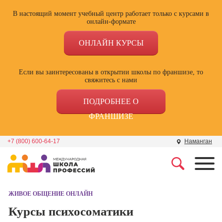
В настоящий момент учебный центр работает только с курсами в
онлайн-формате
ОНЛАЙН КУРСЫ
Если вы заинтересованы в открытии школы по франшизе, то
свяжитесь с нами
ПОДРОБНЕЕ О
ФРАНШИЗЕ
+7 (800) 600-64-17
Наманган
Профессии
Школа маркетинга и
рекламы
ЖИВОЕ ОБЩЕНИЕ ОНЛАЙН
Профессия
Специалист по
Курсы психосоматики
Школа дизайна
поисковой