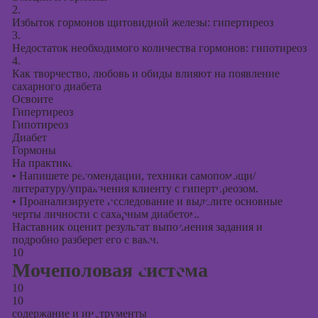
2.
Избыток гормонов щитовидной железы: гипертиреоз
3.
Недостаток необходимого количества гормонов: гипотиреоз
4.
Как творчество, любовь и обиды влияют на появление
сахарного диабета
Освоите
Гипертиреоз
Гипотиреоз
Диабет
Гормоны
На практике
•
Напишете рекомендации, техники самопомощи/
литературу/упражнения клиенту с гипертиреозом.
•
Проанализируете исследование и выделите основные
черты личности с сахарным диабетом.
Наставник оценит результат выполнения задания и
подробно разберет его с вами.
10
Мочеполовая система
10
10
содержание и инструменты