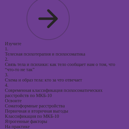
Курсы
продвижения в
социальных
сетях
Курсы
таргетированной
рекламы
Изучите
1.
Курсы
Телесная психотерапия и психосоматика
продюсирования
2.
проектов
Связь тела и психики: как тело сообщает нам о том, что
“что-то не так”
Курсы создания
3.
презентаций в
Схема и образ тела: кто за что отвечает
PowerPoint
4.
Современная классификация психосоматических
расстройств по МКБ-10
Освоите
Соматоформные расстройства
Первичная и вторичная выгоды
Классификация по МКБ-10
Ятрогенные факторы
На практике