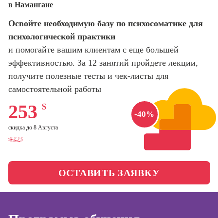
в Намангане
оптимизации
сайтов (seo-
Школа психологии
Освойте необходимую базу по психосоматике для
продвижение
сайтов)
психологической практики
Школа актерского
и помогайте вашим клиентам с еще большей
мастерства
Профессия
эффективностью. За 12 занятий пройдете лекции,
Интернет-
маркетолог
получите полезные тесты и чек-листы для
Школа бизнеса и
управления
самостоятельной работы
Профессия
Менеджер по
253
$
маркетингу в
Фотошкола
-40%
социальных
скидка до 8 Августа
сетях (SMM-
Школа медиа
менеджер)
422
$
Профессия
Школа рисования
Специалист по
ОСТАВИТЬ ЗАЯВКУ
таргетингу
Онлайн-обучение
Курсы