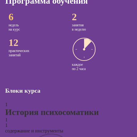
Программа обучения
Курсы
6
2
копирайтинга
недель
занятия
Курсы по
на курс
в неделю
созданию
12
контента
Курсы по
практических
занятий
поисковой
оптимизации
каждое
по
2 часа
сайтов (seo-
продвижение
сайтов)
Блоки курса
Курсы создания
и продвижения
1
сайтов на Tilda
История психосоматики
Курсы
1
контекстной
1
рекламы
содержание и инструменты