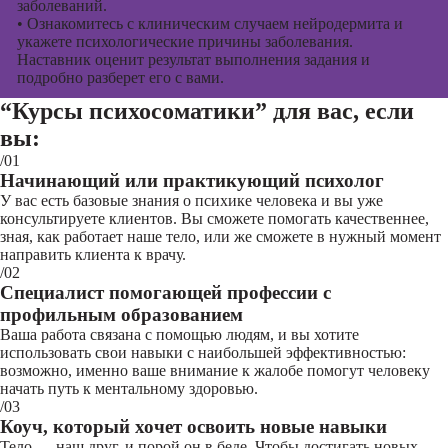
заболеваний.
•
Ознакомитесь с клиническим случаем нейродермита и
укажете психологические причины заболевания.
Наставник оценит результат выполнения задания и
подробно разберет его с вами.
“Курсы психосоматики”
для вас, если
вы:
/01
Начинающий или практикующий психолог
У вас есть базовые знания о психике человека и вы уже
консультируете клиентов. Вы сможете помогать качественнее,
зная, как работает наше тело, или же сможете в нужный момент
направить клиента к врачу.
/02
Специалист помогающей профессии с
профильным образованием
Ваша работа связана с помощью людям, и вы хотите
использовать свои навыки с наибольшей эффективностью:
возможно, именно ваше внимание к жалобе помогут человеку
начать путь к ментальному здоровью.
/03
Коуч, который хочет освоить новые навыки
Тело — наш друг, и порой он в беде. Чтобы достигать новых