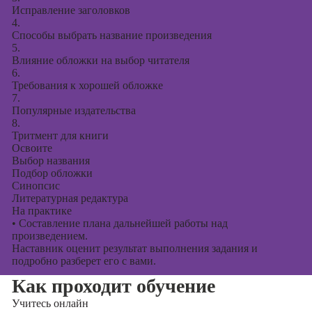
Исправление заголовков
4.
Способы выбрать название произведения
5.
Влияние обложки на выбор читателя
6.
Требования к хорошей обложке
7.
Популярные издательства
8.
Тритмент для книги
Освоите
Выбор названия
Подбор обложки
Синопсис
Литературная редактура
На практике
•
Составление плана дальнейшей работы над
произведением.
Наставник оценит результат выполнения задания и
подробно разберет его с вами.
Как проходит обучение
Учитесь
онлайн