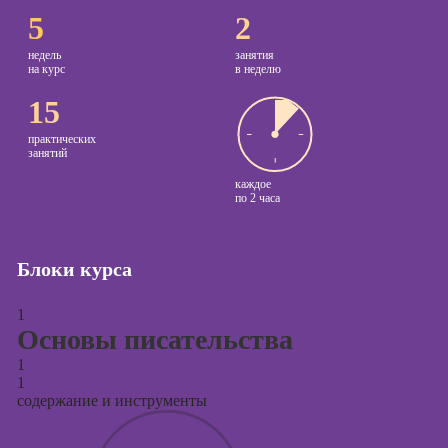
5
2
Курсы
копирайтинга
недель
занятия
на курс
в неделю
Курсы по
15
созданию
контента
практических
занятий
Курсы по
каждое
поисковой
по
2 часа
оптимизации
сайтов (seo-
продвижение
Блоки курса
сайтов)
Курсы создания
1
и продвижения
Основы писательства
сайтов на Tilda
1
Курсы
1
контекстной
содержание и инструменты
рекламы