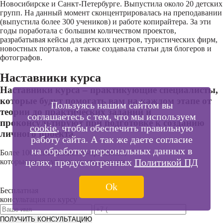
Новосибирске и Санкт-Петербурге. Выпустила около 20 детских
групп. На данный момент сконцентрировалась на преподавании
(выпустила более 300 учеников) и работе копирайтера. За эти
годы поработала с большим количеством проектов,
разрабатывая кейсы для детских центров, туристических фирм,
новостных порталов, а также создавала статьи для блогеров и
фотографов.
Наставники курса
Наставники курса – практикующие специалисты,
которые будут помогать вам на каждом этапе от
Пользуясь нашим сайтом вы
теории до практических заданий и
соглашаетесь с тем, что мы используем
проконсультируют при подготовке к созданию
cookie
, чтобы обеспечить правильную
личного проекта.
работу сайта. А так же даете согласие
на обработку персональных данных в
Более 1000 специалистов-практиков,
целях, предусмотренных
Политикой ПД
которые помогут вам начать карьеру
Ok
Бесплатная
консультация по курсу
ПОЛУЧИТЬ КОНСУЛЬТАЦИЮ