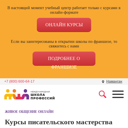
В настоящий момент учебный центр работает только с курсами в
онлайн-формате
ОНЛАЙН КУРСЫ
Если вы заинтересованы в открытии школы по франшизе, то
свяжитесь с нами
ПОДРОБНЕЕ О
ФРАНШИЗЕ
+7 (800) 600-64-17
Наманган
Профессии
Школа маркетинга и
рекламы
ЖИВОЕ ОБЩЕНИЕ ОНЛАЙН
Профессия
Специалист по
Курсы писательского мастерства
Школа дизайна
поисковой