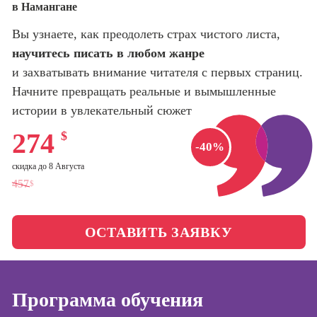
в Намангане
оптимизации
сайтов (seo-
Школа психологии
Вы узнаете, как преодолеть страх чистого листа,
продвижение
сайтов)
научитесь писать в любом жанре
Школа актерского
и захватывать внимание читателя с первых страниц.
мастерства
Профессия
Начните превращать реальные и вымышленные
Интернет-
маркетолог
истории в увлекательный сюжет
Школа бизнеса и
управления
Профессия
274
$
Менеджер по
-40%
маркетингу в
Фотошкола
скидка до 8 Августа
социальных
457
$
сетях (SMM-
Школа медиа
менеджер)
Профессия
ОСТАВИТЬ ЗАЯВКУ
Школа рисования
Специалист по
таргетингу
Онлайн-обучение
Программа обучения
Курсы