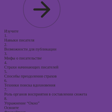
Курсы
продвижения в
социальных
сетях
Курсы
таргетированной
Изучите
1.
рекламы
Навыки писателя
2.
Курсы
Возможности для публикации
продюсирования
3.
проектов
Мифы о писательстве
4.
Курсы создания
Страхи начинающих писателей
презентаций в
5.
PowerPoint
Способы преодоления страхов
6.
Техники поиска вдохновения
7.
Роль органов восприятия в составлении сюжета
8.
Упражнение “Окно”
Освоите