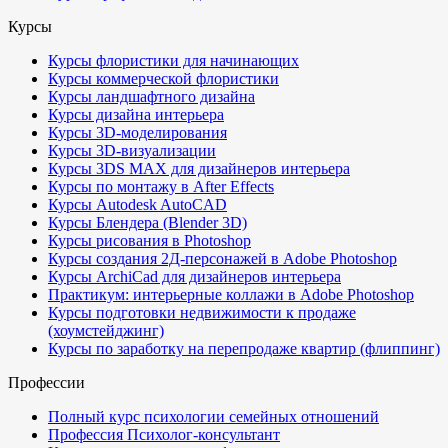
Курсы
Курсы флористики для начинающих
Курсы коммерческой флористики
Курсы ландшафтного дизайна
Курсы дизайна интерьера
Курсы 3D-моделирования
Курсы 3D-визуализации
Курсы 3DS MAX для дизайнеров интерьера
Курсы по монтажу в After Effects
Курсы Autodesk AutoCAD
Курсы Блендера (Blender 3D)
Курсы рисования в Photoshop
Курсы создания 2Д-персонажей в Adobe Photoshop
Курсы ArchiCad для дизайнеров интерьера
Практикум: интерьерные коллажи в Adobe Photoshop
Курсы подготовки недвижимости к продаже
(хоумстейджинг)
Курсы по заработку на перепродаже квартир (флиппинг)
Профессии
Полный курс психологии семейных отношений
Профессия Психолог-консультант