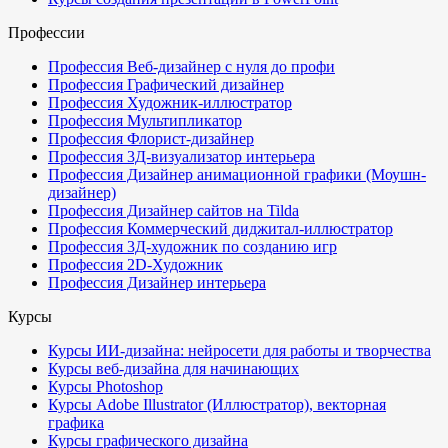
Профессии
Профессия Веб-дизайнер с нуля до профи
Профессия Графический дизайнер
Профессия Художник-иллюстратор
Профессия Мультипликатор
Профессия Флорист-дизайнер
Профессия 3Д-визуализатор интерьера
Профессия Дизайнер анимационной графики (Моушн-
дизайнер)
Профессия Дизайнер сайтов на Tilda
Профессия Коммерческий диджитал-иллюстратор
Профессия 3Д-художник по созданию игр
Профессия 2D-Художник
Профессия Дизайнер интерьера
Курсы
Курсы ИИ-дизайна: нейросети для работы и творчества
Курсы веб-дизайна для начинающих
Курсы Photoshop
Курсы Adobe Illustrator (Иллюстратор), векторная
графика
Курсы графического дизайна