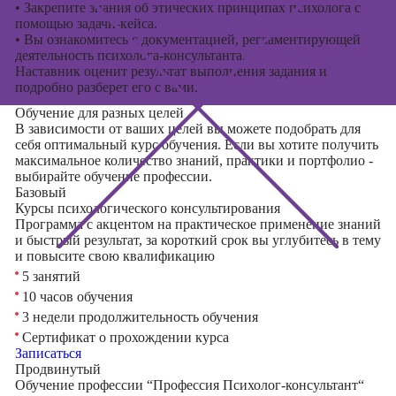
•
Закрепите знания об этических принципах психолога с
помощью задачи-кейса.
•
Вы ознакомитесь с документацией, регламентирующей
деятельность психолога-консультанта.
Наставник оценит результат выполнения задания и
подробно разберет его с вами.
Обучение для разных целей
В зависимости от ваших целей вы можете подобрать для
себя оптимальный курс обучения. Если вы хотите получить
максимальное количество знаний, практики и портфолио -
выбирайте обучение профессии.
Базовый
Курсы психологического консультирования
Программа с акцентом на практическое применение знаний
и быстрый результат, за короткий срок вы углубитесь в тему
и повысите свою квалификацию
5 занятий
10 часов обучения
3 недели продолжительность обучения
Сертификат о прохождении курса
Записаться
Продвинутый
Обучение профессии “Профессия Психолог-консультант“