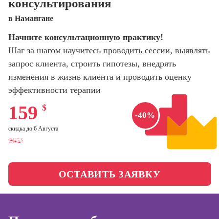
консультирования
оптимизации
сайтов (seo-
Школа психологии
в Намангане
продвижение
сайтов)
Начните консультационную практику!
Школа актерского
Шаг за шагом научитесь проводить сессии, выявлять
мастерства
Профессия
Интернет-
запрос клиента, строить гипотезы, внедрять
маркетолог
изменения в жизнь клиента и проводить оценку
Школа бизнеса и
управления
эффективности терапии
Профессия
Менеджер по
159
$
маркетингу в
Фотошкола
-40%
социальных
сетях (SMM-
скидка до 6 Августа
Школа медиа
менеджер)
265
$
Профессия
Школа рисования
Специалист по
ОСТАВИТЬ ЗАЯВКУ
таргетингу
Онлайн-обучение
Курсы