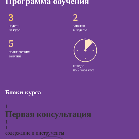
Программа обучения
Курсы
3
2
копирайтинга
недели
занятия
Курсы по
на курс
в неделю
созданию
5
контента
Курсы по
практических
занятий
поисковой
оптимизации
каждое
сайтов (seo-
по
2 часа часа
продвижение
сайтов)
Блоки курса
Курсы создания
и продвижения
1
сайтов на Tilda
Первая консультация
Курсы
1
контекстной
1
рекламы
содержание и инструменты