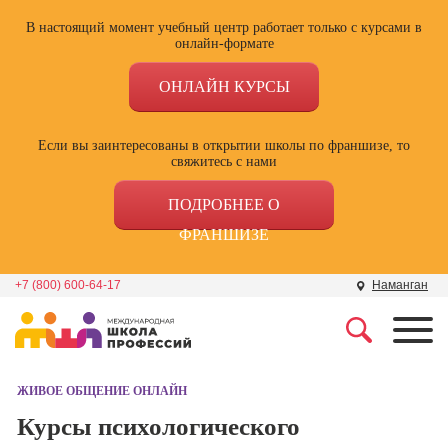
В настоящий момент учебный центр работает только с курсами в
онлайн-формате
ОНЛАЙН КУРСЫ
Если вы заинтересованы в открытии школы по франшизе, то
свяжитесь с нами
ПОДРОБНЕЕ О
ФРАНШИЗЕ
+7 (800) 600-64-17
Наманган
Профессии
Школа маркетинга и
рекламы
ЖИВОЕ ОБЩЕНИЕ ОНЛАЙН
Профессия
Специалист по
Курсы психологического
Школа дизайна
поисковой