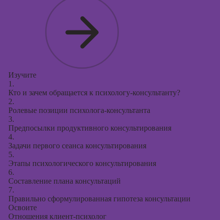
Курсы
продвижения в
социальных
сетях
Курсы
таргетированной
рекламы
Изучите
1.
Курсы
Кто и зачем обращается к психологу-консультанту?
продюсирования
2.
проектов
Ролевые позиции психолога-консультанта
3.
Курсы создания
Предпосылки продуктивного консультирования
презентаций в
4.
PowerPoint
Задачи первого сеанса консультирования
5.
Этапы психологического консультирования
6.
Составление плана консультаций
7.
Правильно сформулированная гипотеза консультации
Освоите
Отношения клиент-психолог