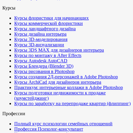
Курсы
Курсы флористики для начинающих
Курсы коммерческой флористики
Курсы ландшафтного дизайна
Курсы дизайна интерьера
Курсы 3D-моделирования
Курсы 3D-визуализации
Курсы 3DS MAX для дизайнеров интерьера
Курсы по монтажу в After Effects
Курсы Autodesk AutoCAD
Курсы Блендера (Blender 3D)
Курсы рисования в Photoshop
Курсы создания 2Д-персонажей в Adobe Photoshop
Курсы ArchiCad для дизайнеров интерьера
Практикум: интерьерные коллажи в Adobe Photoshop
Курсы подготовки недвижимости к продаже
(хоумстейджинг)
Курсы по заработку на перепродаже квартир (флиппинг)
Профессии
Полный курс психологии семейных отношений
Профессия Психолог-консультант