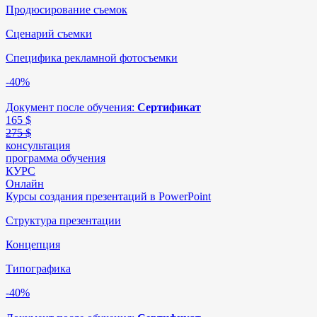
Продюсирование съемок
Сценарий съемки
Специфика рекламной фотосъемки
-40%
Документ после обучения:
Сертификат
165
$
275 $
консультация
программа обучения
КУРС
Онлайн
Курсы создания презентаций в PowerPoint
Структура презентации
Концепция
Типографика
-40%