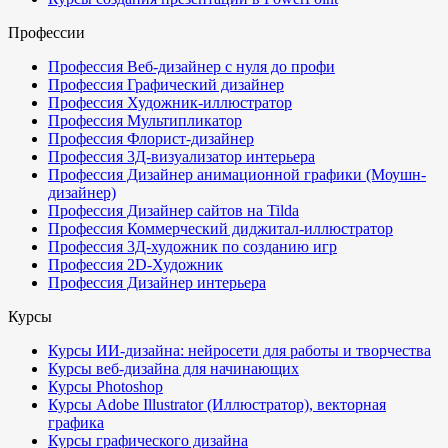
Профессии
Профессия Веб-дизайнер с нуля до профи
Профессия Графический дизайнер
Профессия Художник-иллюстратор
Профессия Мультипликатор
Профессия Флорист-дизайнер
Профессия 3Д-визуализатор интерьера
Профессия Дизайнер анимационной графики (Моушн-
дизайнер)
Профессия Дизайнер сайтов на Tilda
Профессия Коммерческий диджитал-иллюстратор
Профессия 3Д-художник по созданию игр
Профессия 2D-Художник
Профессия Дизайнер интерьера
Курсы
Курсы ИИ-дизайна: нейросети для работы и творчества
Курсы веб-дизайна для начинающих
Курсы Photoshop
Курсы Adobe Illustrator (Иллюстратор), векторная
графика
Курсы графического дизайна