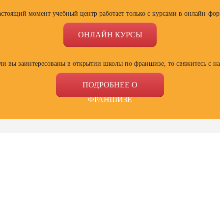
астоящий момент учебный центр работает только с курсами в онлайн-фор
ОНЛАЙН КУРСЫ
ли вы заинтересованы в открытии школы по франшизе, то свяжитесь с н
ПОДРОБНЕЕ О
ФРАНШИЗЕ
ссии
Профессии
Профессии
Профе
сия
Профессия
Полный курс
Курсы
ист по
Веб-дизайнер с
психологии
ораторс
ой
нуля до профи
семейных
мастерс
зации
отношений