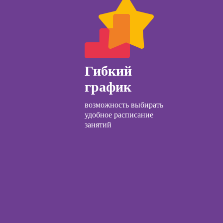
Курсы по
открытию бизнеса
с нуля
Курсы по
заработку на Ozon
Гибкий
и Wildberries для
предпринимателей
график
Курсы риелтора
возможность выбирать
удобное расписание
занятий