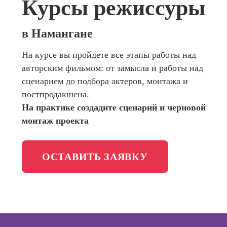
Курсы режиссуры
сайтов (
продви
Школа актерского мастерства
сайтов)
в Намангане
Профес
Школа бизнеса и управления
Интерне
На курсе вы пройдете все этапы работы над
маркето
авторским фильмом: от замысла и работы над
Фотошкола
Профес
сценарием до подбора актеров, монтажа и
Менедж
постпродакшена.
Школа медиа
маркети
На практике создадите сценарий и черновой
социал
Школа рисования
монтаж проекта
сетях (
менедж
Профес
ОСТАВИТЬ ЗАЯВКУ
Специал
таргети
Онлайн-обучение
Курсы