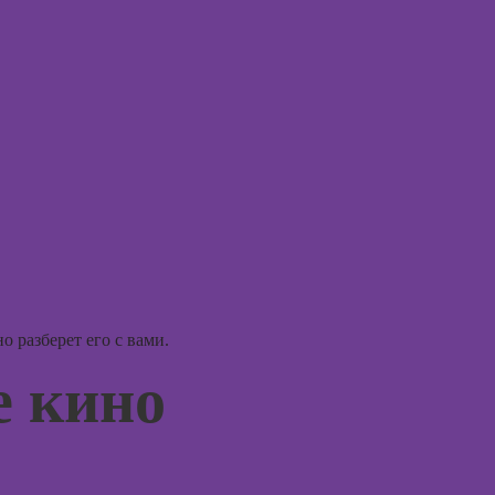
моделирования
психолога
Курсы 3D-
Курсы
визуализации
диагностики
пограничных
Курсы 3DS MAX
расстройств
для дизайнеров
интерьера
Курсы возрастной
психологии
Курсы по
монтажу в After
Курсы семейного
Effects
консультирования
Курсы Autodesk
Курсы
AutoCAD
эмоционального
интеллекта
Курсы
 разберет его с вами.
Блендера
Курсы
е кино
(Blender 3D)
эриксоновского
гипноза
Курсы
рисования в
Курсы
Photoshop
метафорических