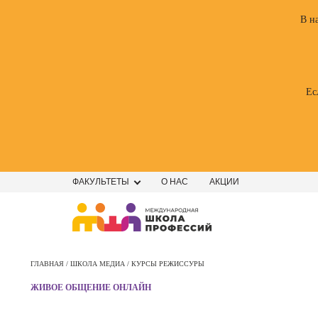
В н
Ес
ФАКУЛЬТЕТЫ
О НАС
АКЦИИ
Профе
Школа маркетинга и рекламы
Профес
ГЛАВНАЯ /
ШКОЛА МЕДИА /
КУРСЫ РЕЖИССУРЫ
Школа дизайна
Специал
ЖИВОЕ ОБЩЕНИЕ ОНЛАЙН
поисков
Школа психологии
оптими