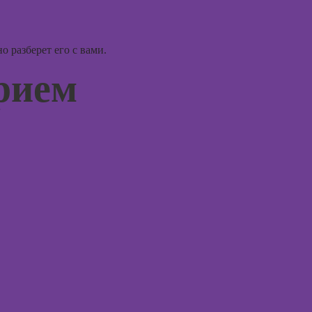
перепродаже
рисования
квартир
(флиппинг)
Курсы
профайлинга
 разберет его с вами.
Курсы телесно-
арием
ориентированной
терапии
Курсы
психосоматики