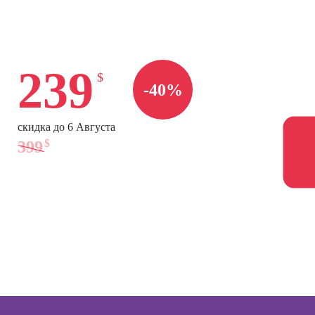
Профессия
seo-
Графический
Профессия
жение
дизайнер
Психолог-
консультант
Профессия
сия
239
Художник-
Курсы
т-
$
иллюстратор
повышения
лог
-40%
квалификации
Профессия
сия
психологов
Мультипликатор
ер по
скидка до 6 Августа
Курсы
нгу в
$
399
Профессия
эффективной
ьных
Флорист-
коммуникации
SMM-
дизайнер
ер)
Профессия
Профессия 3Д-
Психолог-коуч
сия
визуализатор
ист по
интерьера
Профессия
нгу
Корпоративный
Профессия
психолог
Дизайнер
анимационной
Профессия
графики
Семейный
(Моушн-
психолог