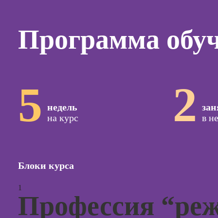
Курсы
копирай
Программа обу
Курсы п
создан
контент
Курсы п
поисков
5
2
оптими
сайтов (
недель
зан
продви
на курс
в н
сайтов)
Курсы с
и прод
сайтов н
Блоки курса
Курсы
контекс
1
реклам
Профессия “реж
Курсы