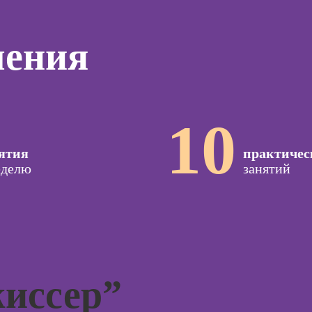
дизайнер)
тинга
Профессия
Профессия
Игропрактик
чения
о
Дизайнер
ию
Профессия Арт-
сайтов на Tilda
а
терапевт
Профессия
о
Профессия
Коммерческий
ой
Детский психолог
диджитал-
10
зации
иллюстратор
Профессия КПТ-
seo-
ятия
психолог
практичес
жение
Профессия 3Д-
еделю
занятий
художник по
Профессия НЛП-
созданию игр
специалист
оздания
вижения
Профессия 2D-
а Tilda
Художник
Курсы
Профессия
тной
Дизайнер
ы
интерьера
Курсы коучинга
иссер”
Курсы психологии