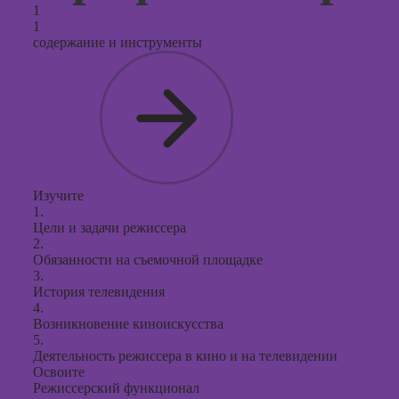
продви
1
социал
1
сетях
содержание и инструменты
Курсы
таргети
реклам
Курсы
продюс
проекто
Изучите
Курсы с
1.
презент
Цели и задачи режиссера
PowerPo
2.
Обязанности на съемочной площадке
3.
История телевидения
4.
Возникновение киноискусства
5.
Деятельность режиссера в кино и на телевидении
Освоите
Режиссерский функционал