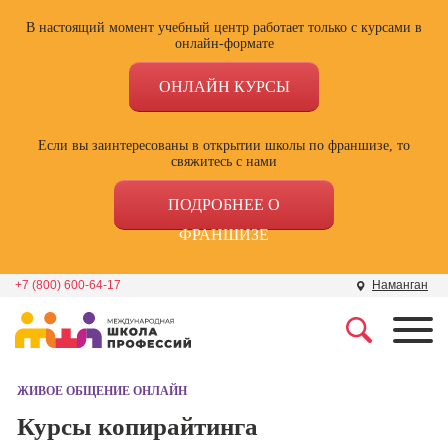
В настоящий момент учебный центр работает только с курсами в
онлайн-формате
ОНЛАЙН КУРСЫ
Если вы заинтересованы в открытии школы по франшизе, то
свяжитесь с нами
ПОДРОБНЕЕ О
ФРАНШИЗЕ
+7 (800) 600-64-17
Наманган
Профессии
Школа маркетинга и
рекламы
ЖИВОЕ ОБЩЕНИЕ ОНЛАЙН
Профессия
Специалист по
Курсы копирайтинга
Школа дизайна
поисковой