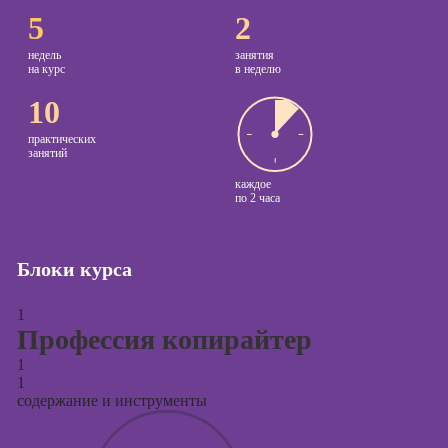
5
2
Курсы
копирайтинга
недель
занятия
на курс
в неделю
Курсы по
10
созданию
контента
практических
занятий
Курсы по
каждое
поисковой
по
2 часа
оптимизации
сайтов (seo-
продвижение
Блоки курса
сайтов)
Курсы создания
1
и продвижения
Профессия копирайтер
сайтов на Tilda
1
Курсы
1
контекстной
содержание и инструменты
рекламы