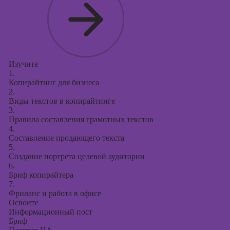
Курсы
продвижения в
социальных
сетях
Курсы
таргетированной
Изучите
1.
рекламы
Копирайтинг для бизнеса
2.
Курсы
Виды текстов в копирайтинге
продюсирования
3.
проектов
Правила составления грамотных текстов
4.
Курсы создания
Составление продающего текста
презентаций в
5.
PowerPoint
Создание портрета целевой аудитории
6.
Бриф копирайтера
7.
Фриланс и работа в офисе
Освоите
Информационный пост
Бриф