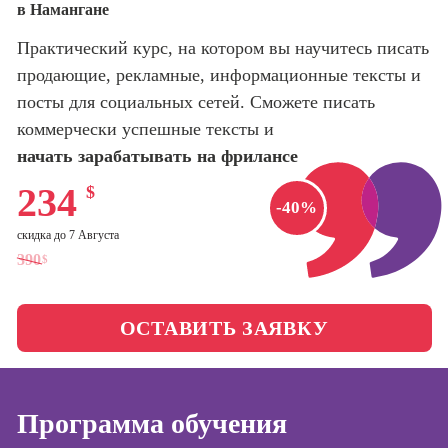
в Намангане
оптимизации
сайтов (seo-
Школа психологии
Практический курс, на котором вы научитесь писать
продвижение
сайтов)
продающие, рекламные, информационные тексты и
Школа актерского
посты для социальных сетей. Сможете писать
мастерства
Профессия
коммерчески успешные тексты и
Интернет-
маркетолог
начать зарабатывать на фрилансе
Школа бизнеса и
управления
Профессия
234
$
Менеджер по
-40%
маркетингу в
Фотошкола
скидка до 7 Августа
социальных
390
$
сетях (SMM-
Школа медиа
менеджер)
Профессия
ОСТАВИТЬ ЗАЯВКУ
Школа рисования
Специалист по
таргетингу
Онлайн-обучение
Программа обучения
Курсы