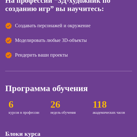
На профессии “3Д-художник по
созданию игр” вы научитесь:
Курсы
копирайтинга
Создавать персонажей и окружение
Курсы по
созданию
контента
Моделировать любые 3D-объекты
Курсы по
Рендерить ваши проекты
поисковой
оптимизации
сайтов (seo-
продвижение
сайтов)
Программа обучения
Курсы создания
и продвижения
6
26
118
сайтов на Tilda
курсов в профессии
недель обучения
академических часов
Курсы
контекстной
рекламы
Блоки курса