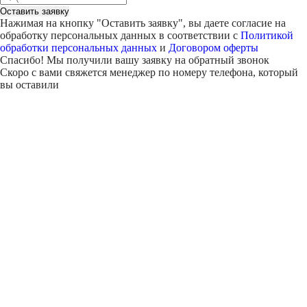
Оставить заявку
Нажимая на кнопку "
Оставить заявку
", вы даете согласие на
обработку персональных данных в соответствии с
Политикой
обработки персональных данных
и
Договором оферты
Спасибо! Мы получили вашу заявку на обратный звонок
Скоро с вами свяжется менеджер по номеру телефона, который
вы оставили
Внимание!
В выбранном вами городе
на данный момент нет учебного
центра
.
Обучение по курсу проходит в
онлайн-формате
— вы сможете
пройти программу дистанционно с доступом к урокам,
материалам и поддержкой наставника.
Оставьте заявку и мы проконсультируем вас по процессу
онлайн-обучения
ПРОДОЛЖИТЬ