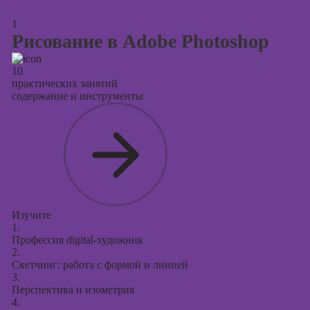
Курсы
продвижения в
1
социальных
Рисование в Adobe Photoshop
сетях
10
Курсы
практических занятий
таргетированной
содержание и инструменты
рекламы
Курсы
продюсирования
проектов
Курсы создания
презентаций в
PowerPoint
Изучите
1.
Профессия digital-художник
2.
Скетчинг: работа с формой и линией
3.
Перспектива и изометрия
4.