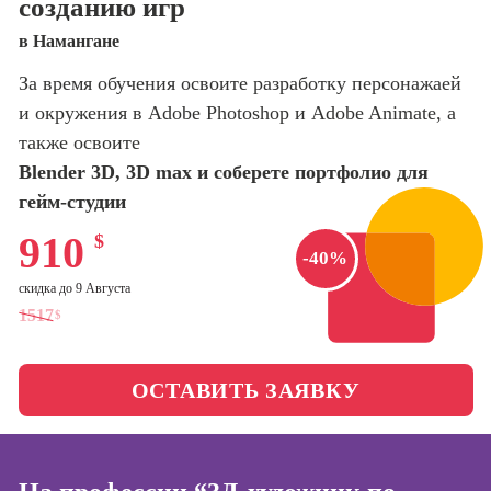
созданию игр
оптимизации
сайтов (seo-
Школа психологии
в Намангане
продвижение
сайтов)
За время обучения освоите разработку персонажаей
Школа актерского
и окружения в Adobe Photoshop и Adobe Animate, а
мастерства
Профессия
Интернет-
также освоите
маркетолог
Blender 3D, 3D max и соберете портфолио для
Школа бизнеса и
управления
гейм-студии
Профессия
Менеджер по
910
$
маркетингу в
Фотошкола
-40%
социальных
сетях (SMM-
скидка до 9 Августа
Школа медиа
менеджер)
1517
$
Профессия
Школа рисования
Специалист по
ОСТАВИТЬ ЗАЯВКУ
таргетингу
Онлайн-обучение
Курсы