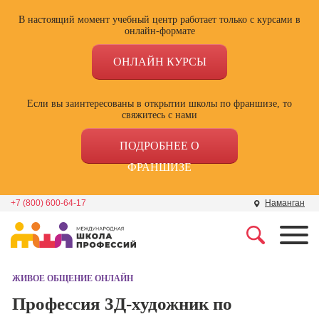
В настоящий момент учебный центр работает только с курсами в
онлайн-формате
ОНЛАЙН КУРСЫ
Если вы заинтересованы в открытии школы по франшизе, то
свяжитесь с нами
ПОДРОБНЕЕ О
ФРАНШИЗЕ
+7 (800) 600-64-17
Наманган
Профессии
Школа маркетинга и
рекламы
ЖИВОЕ ОБЩЕНИЕ ОНЛАЙН
Профессия
Специалист по
Профессия 3Д-художник по
Школа дизайна
поисковой