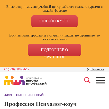
В настоящий момент учебный центр работает только с курсами в
онлайн-формате
ОНЛАЙН КУРСЫ
Если вы заинтересованы в открытии школы по франшизе, то
свяжитесь с нами
ПОДРОБНЕЕ О
ФРАНШИЗЕ
+7 (800) 600-64-17
Наманган
Профессии
Школа маркетинга и
рекламы
ЖИВОЕ ОБЩЕНИЕ ОНЛАЙН
Профессия
Специалист по
Профессия Психолог-коуч
Школа дизайна
поисковой