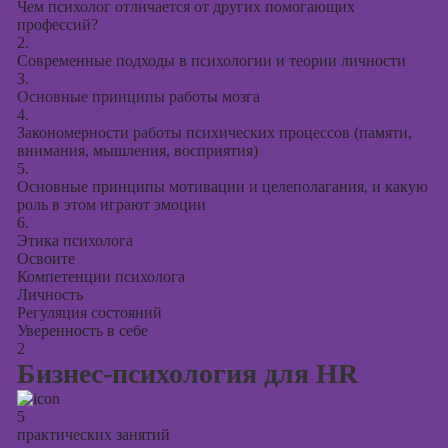
Чем психолог отличается от других помогающих
Курсы
профессий?
продвижения в
2.
социальных
Современные подходы в психологии и теории личности
сетях
3.
Основные принципы работы мозга
Курсы
4.
таргетированной
Закономерности работы психических процессов (памяти,
рекламы
внимания, мышления, восприятия)
5.
Курсы
Основные принципы мотивации и целеполагания, и какую
продюсирования
роль в этом играют эмоции
проектов
6.
Этика психолога
Курсы создания
Освоите
презентаций в
Компетенции психолога
Личность
PowerPoint
Регуляция состояний
Уверенность в себе
2
Бизнес-психология для HR
5
практических занятий