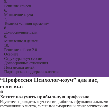
5.
Решение кейсов
6.
Мышление коуча
7.
Техника «Линия времени»
8.
Долгосрочные цели
9.
Мышление и деньги
10.
Решение кейсов 2.0
Освоите
Структура коуч-сессии
Долгосрочные отношения
Постановка целей
Партнерская поддержка клиента
“Профессия Психолог-коуч”
для вас,
если вы:
/01
Хотите получить прибыльную профессию
Научитесь проводить коуч-сессии, работать с функциональными
состояниями клиента, сильными эмоциями и психологическими