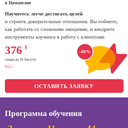
в Намангане
оптимизации
сайтов (seo-
Школа психологии
Научитесь легче достигать целей
продвижение
сайтов)
и строить доверительные отношения. Вы поймете,
Школа актерского
как работать со сложными эмоциями, и внедрите
мастерства
Профессия
инструменты коучинга в работу с клиентами
Интернет-
маркетолог
Школа бизнеса и
376
$
-40%
управления
Профессия
Менеджер по
скидка до 10 Августа
маркетингу в
Фотошкола
627
$
социальных
сетях (SMM-
Школа медиа
менеджер)
ОСТАВИТЬ ЗАЯВКУ
Профессия
Школа рисования
Специалист по
таргетингу
Программа обучения
Онлайн-обучение
Курсы