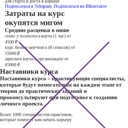
для старта и роста в карьере
Подписаться в Telegram
Подписаться во ВКонтакте
Затраты на курс
окупятся мигом
Cредние расценки в нише
сеанс у психолога-коуча (1 час) от
4500
₽
курс бизнес-коучинга (8 сеансов) от
55000
₽
зарплата коуча в организации от
65000
₽
Наставники курса
Наставники курса – практикующие специалисты,
которые будут помогать вам на каждом этапе от
теории до практических заданий и
проконсультируют при подготовке к созданию
личного проекта.
Более 1000 специалистов-практиков,
которые помогут вам начать карьеру