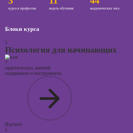
3
11
44
курса в профессии
недель обучения
академических часа
Курсы
копирайтинга
Курсы по
Блоки курса
созданию
контента
1
Психология для начинающих
Курсы по
поисковой
оптимизации
7
сайтов (seo-
практических занятий
содержание и инструменты
продвижение
сайтов)
Курсы создания
и продвижения
сайтов на Tilda
Курсы
контекстной
Изучите
рекламы
1.